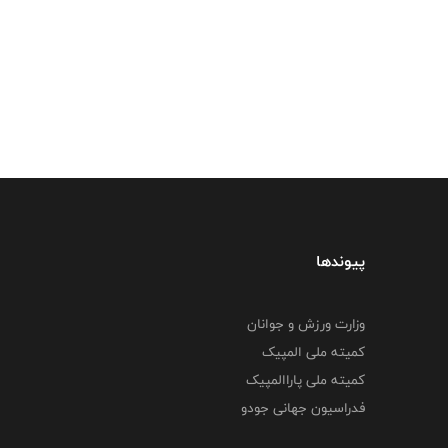
پیوندها
وزارت ورزش و جوانان
کمیته ملی المپیک
کمیته ملی پاراالمپیک
فدراسیون جهانی جودو