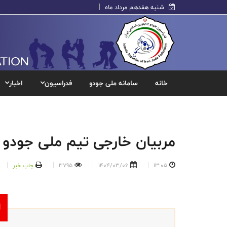
شنبه هفدهم مرداد ماه
خانه
سامانه ملی جودو
فدراسیون
اخبار
مربیان خارجی تیم ملی جودو ا
13:05
1404/03/06
3795
چاپ خبر