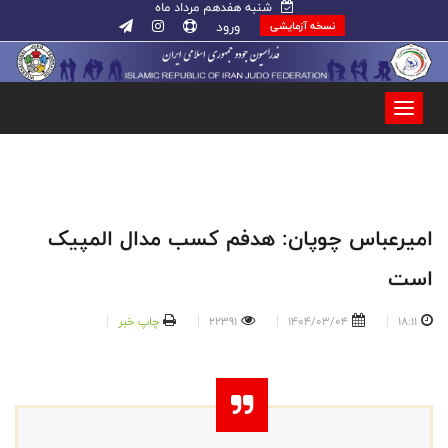
شنبه هفدهم مرداد ماه
ورود
نسخه آزمایشی
امیرعباس چوپان: هدفم کسب مدال المپیک
است
18:11
1404/03/04
22391
چاپ خبر