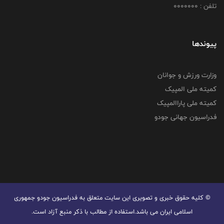
تلفن : 0000000
پیوندها
وزارت ورزش و جوانان
کمیته ملی المپیک
کمیته ملی پاراالمپیک
فدراسیون جهانی جودو
© کليه حقوق خبری و تصويری اين سايت متعلق به فدراسیون جودو جمهوری
اسلامی ایران می باشد.استفاده از مطالب با ذكر منبع آزاد است.