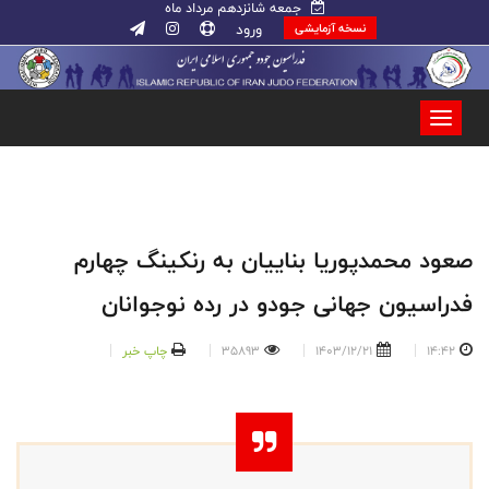
جمعه شانزدهم مرداد ماه
ورود
نسخه آزمایشی
صعود محمدپوریا بناییان به رنکینگ چهارم
فدراسیون جهانی جودو در رده نوجوانان
14:42
1403/12/21
35893
چاپ خبر