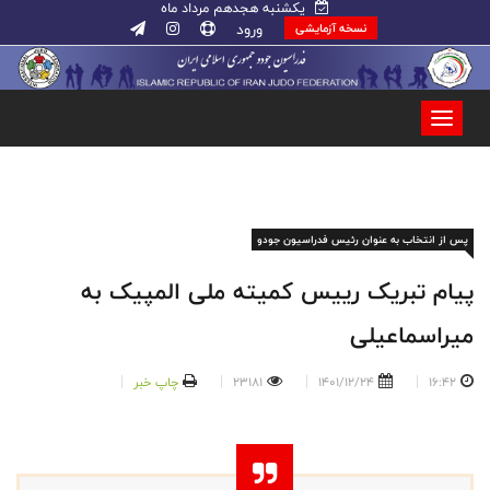
یکشنبه هجدهم مرداد ماه
ورود
نسخه آزمایشی
پس از انتخاب به عنوان رئیس فدراسیون جودو
پیام تبریک رییس کمیته ملی المپیک به
میراسماعیلی
16:42
1401/12/24
23181
چاپ خبر