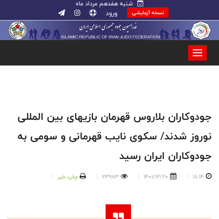
شنبه هفدهم مرداد ماه
ورود
نسخه آزمایشی
جودوکاران بلاروس قهرمان بازیهای بین المللی
نوروز شدند/ سکوی نایب قهرمانی و‌ سومی به
جودوکاران ایران رسید
18:14
1401/12/20
23983
چاپ خبر