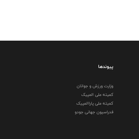
پیوندها
وزارت ورزش و جوانان
کمیته ملی المپیک
کمیته ملی پاراالمپیک
فدراسیون جهانی جودو