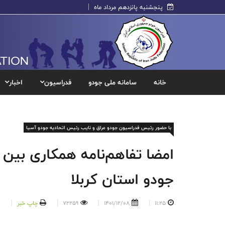
پنجشنبه پانزدهم مرداد ماه
خانه
سامانه ملی جودو
فدراسیون
اخبار
با حضور رئیس فدراسیون جودو عراق و نایب رئیس اتحادیه جودو آسیا
امضا تفاهم‌نامه همکاری بین
جودو استان کربلا
11:25
1401/12/08
72259
چاپ خبر