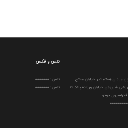
تلفن و فکس
هران میدان هفتم تیر خیابان مفتح
تلفن : 0000000
مجموعه ورزشی شیرودی خیابان ورزنده پلاک ۱۹
تلفن : 0000000
فدراسیون جودو