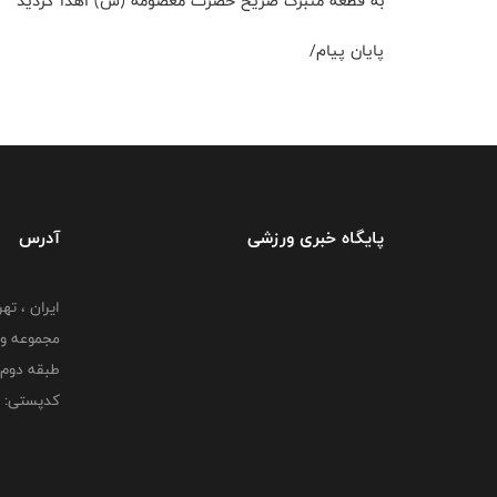
به قطعه متبرک ضریح حضرت معصومه (س) اهدا گردید
پایان پیام/
پایگاه خبری ورزشی
آدرس
ایران ، ت
طبقه دوم 
کدپستی: 000000000