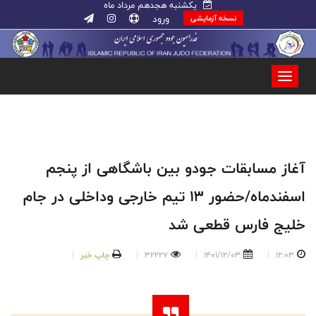
یکشنبه هجدهم مرداد ماه
ورود
نسخه آزمایشی
آغاز مسابقات جودو بین باشگاهی از پنجم
اسفندماه/حضور ۱۳ تیم خارجی و‌داخلی در جام
خلیج فارس قطعی شد
12:03
1401/12/03
32227
چاپ خبر