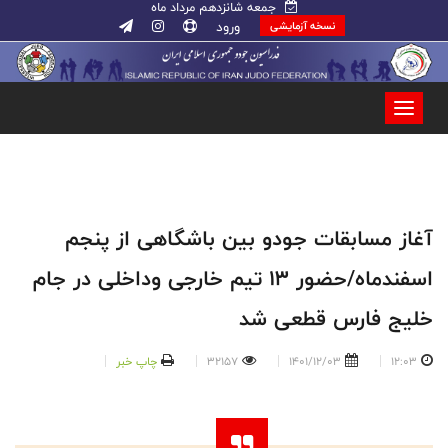
جمعه شانزدهم مرداد ماه
ورود
نسخه آزمایشی
آغاز مسابقات جودو بین باشگاهی از پنجم
اسفندماه/حضور ۱۳ تیم خارجی و‌داخلی در جام
خلیج فارس قطعی شد
12:03
1401/12/03
32157
چاپ خبر