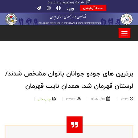
شنبه هفدهم مرداد ماه
ورود
نسخه آزمایشی
برترین های جودو جوانان بانوان مشخص شدند/
لرستان قهرمان شد، همدان نایب قهرمان
02:29
1401/11/15
33122
چاپ خبر