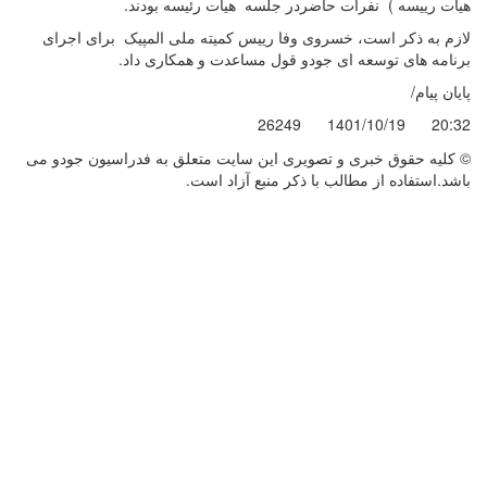
هیات رییسه ) نفرات حاضردر جلسه هیات رئیسه بودند.
لازم به ذکر است، خسروی وفا رییس کمیته ملی المپیک برای اجرای
برنامه های توسعه ای جودو قول مساعدت و همکاری داد.
پایان پیام/
26249
1401/10/19
20:32
© کليه حقوق خبری و تصويری اين سايت متعلق به فدراسیون جودو می
باشد.استفاده از مطالب با ذكر منبع آزاد است.