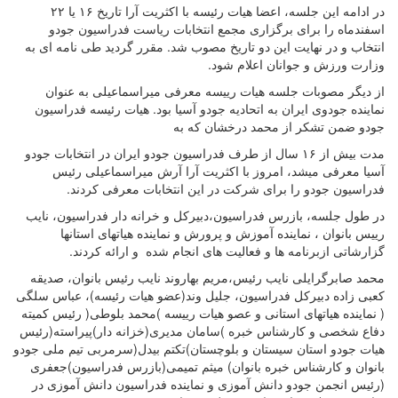
در ادامه این جلسه، اعضا هیات رئیسه با اکثریت آرا تاریخ ۱۶ یا ۲۲
اسفندماه را برای برگزاری مجمع انتخابات ریاست فدراسیون جودو
انتخاب و در نهایت این دو تاریخ مصوب شد. مقرر گردید طی نامه ای به
وزارت ورزش و جوانان اعلام شود.
از دیگر مصوبات جلسه هیات رییسه معرفی میراسماعیلی به عنوان
نماینده جودوی ایران به اتحادیه جودو آسیا بود. هیات رئیسه فدراسیون
جودو ضمن تشکر از محمد درخشان که به
مدت بیش از ۱۶ سال از طرف فدراسیون جودو ایران در انتخابات جودو
آسیا معرفی میشد، امروز با اکثریت آرا آرش میراسماعیلی رئیس
فدراسیون جودو را برای شرکت در این انتخابات معرفی کردند.
در طول جلسه، بازرس فدراسیون،دبیرکل و خرانه دار فدراسیون، نایب
رییس بانوان ، نماینده آموزش و پرورش و نماینده هیاتهای استانها
گزارشاتی ازبرنامه ها و فعالیت های انجام شده و ارائه کردند.
محمد صابرگرایلی نایب رئیس،مریم بهاروند نایب رئیس بانوان، صدیقه
کعبی زاده دبیرکل فدراسیون، جلیل وند(عضو هیات رئیسه)، عباس سلگی
( نماینده هیاتهای استانی و عصو هیات رییسه )محمد بلوطی( رئیس کمیته
دفاع شخصی و کارشناس خبره )سامان مدیری(خزانه دار)پیراسته(رئیس
هیات جودو استان سیستان و بلوچستان)تکتم بیدل(سرمربی تیم ملی جودو
بانوان و کارشناس خبره بانوان) میثم تمیمی(بازرس فدراسیون)جعفری
(رئیس انجمن جودو دانش آموزی و نماینده فدراسیون دانش آموزی در