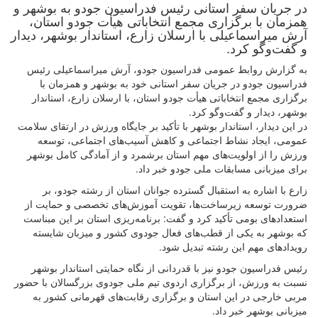
در جریان سفر استانی رئیس فدراسیون جودو به بوشهر و
همزمان با برگزاری مجمع انتخاباتی هیأت جودو استان،
آرش میراسماعیلی با ارسلان زارع، استاندار بوشهر، دیدار
و گفت‌وگو کرد.
به گزارش روابط عمومی فدراسیون جودو، آرش میراسماعیلی رئیس
فدراسیون جودو در جریان سفر استانی خود به بوشهر و همزمان با
برگزاری مجمع انتخاباتی هیأت جودو استان، با ارسلان زارع، استاندار
بوشهر، دیدار و گفت‌وگو کرد.
در این دیدار، استاندار بوشهر با تأکید بر جایگاه ورزش در ارتقای سلامت
عمومی، ایجاد نشاط اجتماعی و کاهش آسیب‌های اجتماعی، توسعه
ورزش را از اولویت‌های مهم استان برشمرد و از آمادگی کامل بوشهر
برای میزبانی مسابقات ملی جودو خبر داد.
زارع با اشاره به استقبال گسترده جوانان استان از رشته جودو، بر
ضرورت توسعه زیرساخت‌ها، تقویت آموزش‌های تخصصی و حمایت از
استعدادهای بومی تأکید کرد و گفت: برنامه‌ریزی استان بر این مبناست
که بوشهر به یکی از قطب‌های فعال جودوی کشور و میزبان شایسته
رویدادهای مهم این رشته تبدیل شود.
رئیس فدراسیون جودو نیز با قدردانی از نگاه حمایتی استاندار بوشهر
نسبت به ورزش، از برگزاری اردوی تیم ملی جودوی بزرگسالان با حضور
مربی خارجی در این استان و برگزاری رقابت‌های قهرمانی کشور به
میزبانی بوشهر خبر داد.