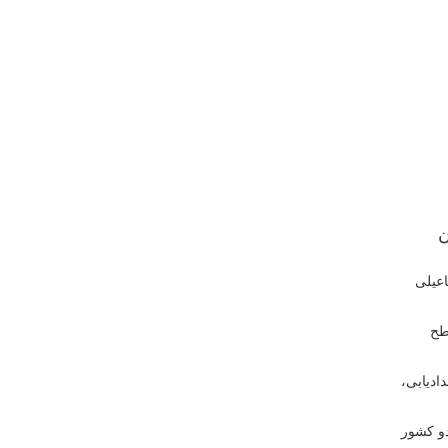
ن
ماه با آرش میراسماعیلی
طح
ادیابی،
دو کشور