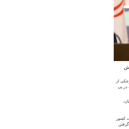
زش
چکی از
در پی
هان،
ت کشور
گرفتن