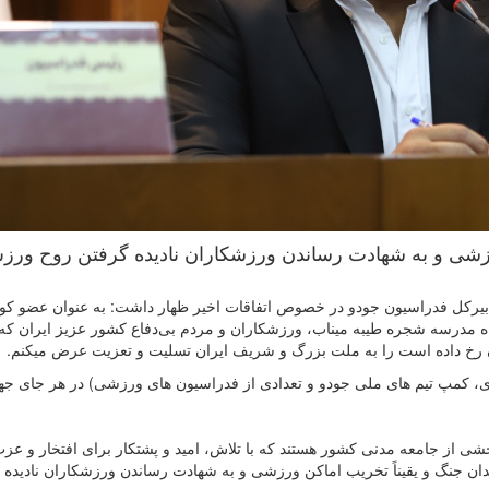
زشی و به شهادت رساندن ورزشکاران نادیده گرفتن روح ور
بیرکل فدراسیون جودو در خصوص اتفاقات اخیر ظهار داشت: به عنوان عضو کو
ه مدرسه شجره طیبه میناب، ورزشکاران و مردم بی‌دفاع کشور عزیز ایران که 
 رخ داده است را به ملت بزرگ و‌ شریف ایران تسلیت و تعزیت عرض میکنم.
کن ورزشی (سالن ۱۲ هزار نفری آزادی، کمپ تيم های ملی جودو و تعدادی از فدراسیون های ورزشی) در هر جای ج
ی از جامعه مدنی کشور هستند که با تلاش، امید و پشتکار برای افتخار و عز
دان جنگ و یقیناً تخریب اماکن ورزشی و به شهادت رساندن ورزشکاران نادیده 