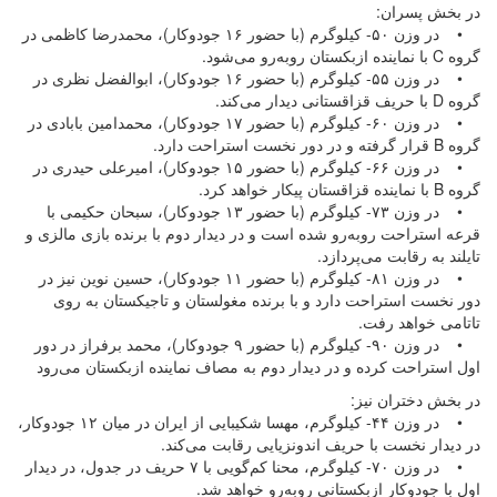
در بخش پسران:
• در وزن ۵۰- کیلوگرم (با حضور ۱۶ جودوکار)، محمدرضا کاظمی در
گروه C با نماینده ازبکستان روبه‌رو می‌شود.
• در وزن ۵۵- کیلوگرم (با حضور ۱۶ جودوکار)، ابوالفضل نظری در
گروه D با حریف قزاقستانی دیدار می‌کند.
• در وزن ۶۰- کیلوگرم (با حضور ۱۷ جودوکار)، محمدامین بابادی در
گروه B قرار گرفته و در دور نخست استراحت دارد.
• در وزن ۶۶- کیلوگرم (با حضور ۱۵ جودوکار)، امیرعلی حیدری در
گروه B با نماینده قزاقستان پیکار خواهد کرد.
• در وزن ۷۳- کیلوگرم (با حضور ۱۳ جودوکار)، سبحان حکیمی با
قرعه استراحت روبه‌رو شده است و در دیدار دوم با برنده بازی مالزی و
تایلند به رقابت می‌پردازد.
• در وزن ۸۱- کیلوگرم (با حضور ۱۱ جودوکار)، حسین نوین نیز در
دور نخست استراحت دارد و با برنده مغولستان و تاجیکستان به روی
تاتامی خواهد رفت.
• در وزن ۹۰- کیلوگرم (با حضور ۹ جودوکار)، محمد برفراز در دور
اول استراحت کرده و در دیدار دوم به مصاف نماینده ازبکستان می‌رود
در بخش دختران نیز:
• در وزن ۴۴- کیلوگرم، مهسا شکیبایی از ایران در میان ۱۲ جودوکار،
در دیدار نخست با حریف اندونزیایی رقابت می‌کند.
• در وزن ۷۰- کیلوگرم، محنا کم‌گویی با ۷ حریف در جدول، در دیدار
اول با جودوکار ازبکستانی روبه‌رو خواهد شد.