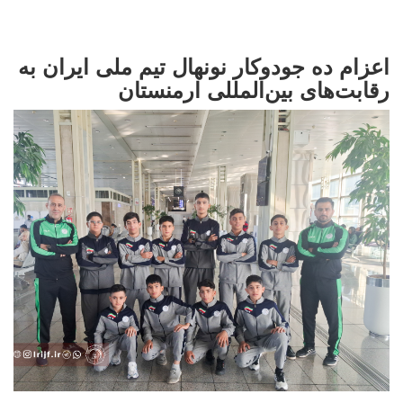
اعزام ده جودوکار نونهال تیم ملی ایران به
رقابت‌های بین‌المللی ارمنستان