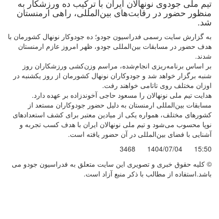
تیم ملی جودوی نونهالان ایران با ترکیب ده ورزشکار به
منظور حضور در رقابت‌های بین‌المللی، راهی ارمنستان
شد.
به گزارش سایت رسمی فدراسیون جودو؛ ده جودوکار نونهال کشورمان با
هدف حضور در مسابقات بین‌المللی جودو، ظهر امروز عازم ارمنستان
شدند.
بر اساس برنامه‌ریزی انجام‌شده، مراسم وزن‌کشی ورزشکاران روز
شنبه برگزار خواهد شد و جودوکاران نونهال کشورمان از روز یکشنبه در
اوزان مختلف روی تاتامی خواهند رفت.
هدایت تیم ملی نونهالان را مسعود حاجی آخوندزاده بر عهده دارد.
مسابقات بین‌المللی ارمنستان به دلیل حضور جودوکاران مستعد از
کشورهای مختلف، همواره یکی از میادین معتبر برای کشف استعدادهای
نوپا محسوب می‌شود و تیم ملی نونهالان ایران با هدف کسب تجربه و
آشنایی با فضای بین‌المللی در آن حضور یافته است.
3468
1404/07/04
15:50
© کليه حقوق خبری و تصويری اين سايت متعلق به فدراسیون جودو می
باشد.استفاده از مطالب با ذكر منبع آزاد است.