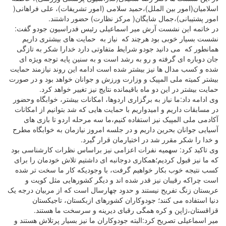
اسلامیان(امور بین الملل)،حمید سلامی (امور تشریفات)، علی فراهانی(
امور پشتیبانی)،جمال شایگان( مرکز نظارت) حضور داشتند.
در خاتمه این نشست آرش میر اسماعیلی رئیس فدراسیون جودو گفت:
نشست بسیار خوبی بود هرچند که نیاز به حمایت های بیشتری داریم
همانطور که می دانید جودو شرایط متفاوتی دارد خدارا شکر به تازگی
جان دوباره ای گرفته و رو به رشد است و به سنین پایه توجه ویژه ای
شده و کسب مدال ها نیز بیشتر شده است ادامه این روند نیازمند حمایت
بیشتر کمیته ملی المپیک و وزارت ورزش و جوانان خواهد بود و در صورت
حمایت بیشتر در این دو ماه باقیمانده نتایج نیز تغییر خواهد کرد.
وی ادامه داد:ما نیاز به برگزاری اردوها، امکانات بیشتر، خوابگاه وحضور
در مسابقات داریم و امیدواریم با حمایت هایی که شد بتوانیم از امکانات
آکادمی ملی المپیک نیز استفاده کنیم،ما سه مرحله اردو تا بازی های
آسیایی جوانان بحرین داریم و در جلسه امروز نیازمان به خوابگاه مطرح
و خدا را شکر مقرر شد در اختیارمان قرار گیرد.
وی تاکید کرد: سهمیه نفرات اعزامی نیز براساس نظرات کارشناسی بود
که ما نیز قبول کردیم؛همکاری دوجانبه ای داشتیم تلاش خودمان را برای
کسب نتیجه خوب بکار خواهیم گرفت، با وجودیکه کار ما سخت تر شده
است چراکه رقیبان نیز قدر شده اند و دیگر کشورهایی مثل کویت و
عربستان زنگ تفریح نیستند و حدود چهارسال است که از مربیان درجه یک
دنیا استفاده می کنند؛ جودوکاران کشورهای ازبکستان، تاجیکستان
قزاقستان،ژاپن و کره همگی رقبای دیرینه و سرسخت ما هستند.
میر اسماعیلی تصریح کرد:البته جودوکاران ما نیز بسیار پرتلاش هستند و