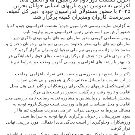
اعزامی به سومین دوره بازیهای آسیایی جوانان بحرین
۲۰۲۵ با حضور مسئولان فدراسیون جودو، دبیر کل کمیته،
سرپرست کاروان ومدیران کمیته برگزار شد.
به گزارش سایت رسمی فدراسیون جودو؛ نشست فدراسیون جودو که با
حضور آرش میر اسماعیلی رئیس فدراسیون،مریم بهاروند نایب
رییس،مصطفی کریمی مدیر سازمان تیم های ملی،مهدی ذاکری دبیر
سازمان تیم های ملی،سحر چغلوند سرمربی تیم ملی نوجوانان دختران و
محمد جناب زاده سرمربی تیم ملی نوجوانان پسران برگزار گردید که
دکتر مهدی علی نژاد هدف از برگزاری نشست های فوق را هماهنگی هر
چه بهتر با رشته های اعزامی و بررسی آخرین وضعیت و شرایط تیم ها
دانست.
دکتر رضا شجیع نیز به بررسی وضعیت فنی نفرات اعزامی پرداخت.
در این نشست ها مسائل مختلف دیگری همچون نهایی شدن نفرات
اعزامی،تکمیل فرمهای دوپینگ برای ورزشکاران و کادر فنی،هتل محل
اقامت و تاریخ رفت و برگشت ،حضور در تست های مرکز
سنجش،استفاده از روانشناس و مشاوره تغذیه،رضایت نامه،بررسی محل
اقامت و محل مسابقات تیم های ورزشی،تست دوپینگ،لزوم توجه به
مسائل مربوط به خروجی نفرات اعزامی،مدیریت مطلوب تیم ها از
سوی سرپرستان در جریان برگزاری بازیها،توجه به شرایط سنی
ورزشکاران وجلوگیری از آسیب دیدگی های احتمالی مورد بررسی نهایی
قرار گرفت.
در این نشست ها دکتر رضا سعیدی(فدراسیون پزشکی ورزشی)، عاطقه