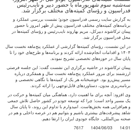
سه‌شنبه سوم شهریورماه با حضور دبیر و نایب‌رئیس
فدراسیون و رؤسای کمیته‌های مختلف برگزار شد.
به گزارش سایت رسمی فدراسیون جودو؛ نشست بررسی عملکرد و
برنامه‌های کمیته‌های مختلف فدراسیون پیش از ظهر امروز با حضور
پیمان ترکاشوند دبیرکل، مریم بهاروند نایب‌رئیس و رؤسای کمیته‌ها در
محل فدراسیون برگزار شد.
در این نشست، رؤسای کمیته‌ها گزارشی از عملکرد پنج‌ماهه نخست سال
۱۴۰۴ و اقدامات انجام‌شده ارائه کردند و برنامه‌ها و طرح‌های خود را تا
پایان سال در حوزه‌های تخصصی تشریح نمودند.
پیمان ترکاشوند در حاشیه برگزاری این نشست گفت: این جلسه فرصتی
ارزشمند برای مرور عملکرد پنج‌ماهه نخست سال و همفکری درباره
مسیر پیش‌رو بود. خوشبختانه هر یک از کمیته‌ها با نگاهی تخصصی و
برنامه‌ریزی مدون، دستاوردهای قابل‌توجهی را ارائه کردند.
وی افزود: آنچه برای ما اهمیت دارد، هماهنگی میان کمیته‌ها و حرکت در
یک مسیر واحد است؛ چرا که توسعه جودو در کشور حاصل تلاش جمعی
و هم‌افزایی همه بخش‌هاست. امیدوارم با تداوم این روند، تا پایان سال
شاهد پیشرفت‌های بیشتری باشیم و بتوانیم هم در عرصه داخلی و هم در
صحنه بین‌المللی، جایگاه جودوی ایران را ارتقا دهیم.
7617
1404/06/03
14:01