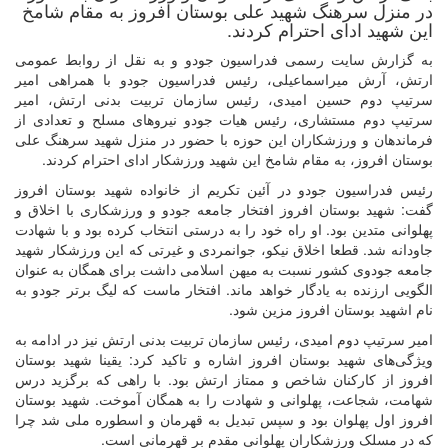
در منزل سرهنگ شهید علی بوستان افروز به مقام شامخ
این شهید ادای احترام کردند.
به گزارش سایت رسمی فدراسیون جودو و به نقل از روابط عمومی
ارتش، آرش میراسماعیلی، رئیس فدراسیون جودو با همراهی امیر
سرتیپ دوم حسین امیدی، رئیس سازمان تربیت بدنی ارتش، امیر
سرتیپ دوم مستشاری، رئیس هیات جودو نیروهای مسلح و تعدادی از
فرماندهان و ورزشکاران این حوزه با حضور در منزل شهید سرهنگ علی
بوستان افروز، به مقام شامخ این شهید ورزشکار ادای احترام کردند.
رئیس فدراسیون جودو در آئین تکریم از خانواده شهید بوستان افروز
گفت: شهید بوستان افروز افتخار جامعه جودو و ورزشکاری با اخلاق و
پهلوانی متدین بود. او راه خود را به درستی انتخاب کرده بود و با شهادت
جاودانه شد. قطعا اخلاق نیکو، جوانمردی و غیرتی که این ورزشکار شهید
جامعه جودوی کشور نسبت به میهن اسلامی داشت برای همگان به عنوان
الگویی ارزنده به یادگار خواهد ماند. افتخار ماست که لیگ برتر جودو به
نام اشهید بوستان افروز مزین شود.
امیر سرتیپ دوم امیدی، رئیس سازمان تربیت بدنی ارتش نیز در ادامه به
ویژگی‌های شهید بوستان افروز اشاره و تاکید کرد: یقینا شهید بوستان
افروز از کارکنان شاخص و ممتاز ارتش بود. با راهی که برگزید درس
شهامت، شجاعت، پهلوانی و شهادت را به همگان آموخت. شهید بوستان
افروز اول پهلوان بود و سپس تبدیل به قهرمان و اسطوره ملی شد چرا
که در مسلک ورزشکاران پهلوانی مقدم بر قهرمانی است.