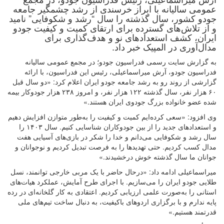
عمومی سالیانه با ابراز خرسندی از رشد چشمگیر جامعه
جودو کشور، سال گذشته را سال “رشد و شکوفایی” نامید
و از تلاش‌های گسترده برای ارتقای کمیت و کیفیت جودو
ایران، کشف استعدادهای نو و هدف‌گذاری برای
مدال‌آوری در المپیک خبر داد.
به گزارش سایت رسمی فدراسیون جودو؛ در مجمع عمومی سالیانه
فدراسیون جودو، آرش میراسماعیلی، رئیس این فدراسیون، با ارائه
گزارشی از روند رو به رشد جامعه جودو ایران اعلام کرد: «دو سال قبل
۶۰ هزار نفر، سال گذشته ۱۲۲ هزار نفر، و امروز ۲۳۸ هزار جودوکار بیمه
شده عضو خانواده بزرگ جودوی ایران هستند.»
وی افزود: «سعی کرده‌ایم کمیت و کیفیت را به‌طور متوازن افزایش دهیم
و استعدادهای جدید را از بین جودوکاران شناسایی کنیم. سال ۱۴۰۳ را
سال رشد و شکوفایی می‌دانم و خدا را شکر در بازی‌های آسیایی هفت
مدال کسب کردیم. حتی تهدیدها را به فرصت تبدیل کردیم و نوجوانان و
جوانان ما سال گذشته خوش درخشیدند.»
میراسماعیلی ادامه داد: «درحال حاضر با یک مربی خارجی توانمند، نسل
طلایی جودو ایران را می‌سازیم. با اجرای طرح آمایش، عملکرد هیات‌های
استانی را به‌صورت علمی ارزیابی کردیم. اعتقادی به کار گلخانه‌ای در رده
پایه ندارم و با برگزاری اردوهای باکیفیت، به دنبال ساخت تیم‌های ملی
قدرتمند هستیم.»