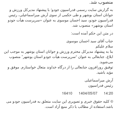
منصوب شد.
به گزارش سایت رسمی فدراسیون جودو؛ با پیشنهاد مدیرکل ورزش و
جوانان استان بوشهر و طی حکمی از سوی آرش میراسماعیلی، رئیس
فدراسیون جودو، سید احسان موسوی به عنوان «سرپرست هیأت جودو
استان بوشهر» منصوب شد.
در متن این حکم آمده است:
جناب آقای سید احسان موسوی
سلام علیکم
بنا به پیشنهاد مدیرکل محترم ورزش و جوانان استان بوشهر به موجب این
ابلاغ، جنابعالی به عنوان “سرپرست هیأت جودو استان بوشهر” منصوب
می‌شوید.
توفیق روزافزون جنابعالی را از درگاه خداوند متعال خواستارم. موفق و
مؤید باشید.
آرش میراسماعیلی
رئیس فدراسیون
16410
1404/05/07
14:20
© کليه حقوق خبری و تصويری اين سايت متعلق به فدراسیون جودو می
باشد.استفاده از مطالب با ذكر منبع آزاد است.