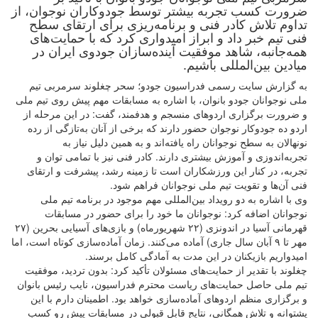
ضرورت کسب تجربه بیشتر توسط جودوکاران نوجوان، از
تداوم تلاش کادر فنی و برنامه‌ریزی برای ارتقای سطح
فنی تیم خبر داد و ابراز امیدواری کرد که با حمایت‌های
همه‌جانبه، شاهد موفقیت آینده‌سازان جودوی ایران در
میادین بین‌المللی باشیم.
به گزارش سایت رسمی فدراسیون جودو؛ سحر چغلوند سرمربی تیم
ملی نوجوانان جودو بانوان، با اشاره به مسابقات مهم پیش روی تیم ملی
و ضرورت برگزاری اردوهای منسجم و هدفمند، گفت: در این مرحله از
اردو ده جودوکار نوجوان حضور دارند که برخی از آنان به‌تازگی از رده
نونهالان به سطح نوجوانان راه یافته‌اند و به همین دلیل نیاز به
تجربه‌اندوزی و آموزش بیشتری دارند. کادر فنی نیز با تمامی توان و
تجربه، در کنار این ورزشکاران است تا زمینه رشد، پیشرفت و ارتقای
فنی آن‌ها و تقویت تیم ملی نوجوانان فراهم شود.
وی با اشاره به دو رویداد بین‌المللی مهم موجود در برنامه تیم ملی
نوجوانان اضافه کرد: نوجوانان ما خود را برای حضور در مسابقات
قهرمانی آسیا در اندونزی (۲۲ شهریورماه) و بازی‌های آسیایی بحرین (۲۷
مهر تا ۹ آبان سال جاری) آماده می‌کنند. زمان آماده‌سازی کوتاه است، اما
امیدواریم بازیکنان در این مدت به آمادگی کامل برسند.
چغلوند با تقدیر از حمایت‌های مسئولان تأکید کرد: بدون تردید، موفقیت
تیم ملی حاصل حمایت‌های ریاست محترم فدراسیون، نایب رئیس بانوان
و برگزاری منظم اردوهای آماده‌سازی خواهد بود. اطمینان دارم با این
پشتوانه و تلاش همگانی، نتایج قابل قبولی در مسابقات پیش رو کسب