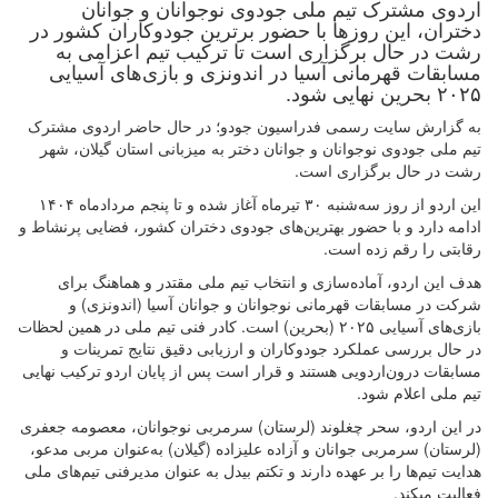
اردوی مشترک تیم ملی جودوی نوجوانان و جوانان
دختران، این روزها با حضور برترین جودوکاران کشور در
رشت در حال برگزاری است تا ترکیب تیم اعزامی به
مسابقات قهرمانی آسیا در اندونزی و بازی‌های آسیایی
۲۰۲۵ بحرین نهایی شود.
به گزارش سایت رسمی فدراسیون جودو؛ در حال حاضر اردوی مشترک
تیم ملی جودوی نوجوانان و جوانان دختر به میزبانی استان گیلان، شهر
رشت در حال برگزاری است.
این اردو از روز سه‌شنبه ۳۰ تیرماه آغاز شده و تا پنجم مردادماه ۱۴۰۴
ادامه دارد و با حضور بهترین‌های جودوی دختران کشور، فضایی پرنشاط و
رقابتی را رقم زده است.
هدف این اردو، آماده‌سازی و انتخاب تیم ملی مقتدر و هماهنگ برای
شرکت در مسابقات قهرمانی نوجوانان و جوانان آسیا (اندونزی) و
بازی‌های آسیایی ۲۰۲۵ (بحرین) است. کادر فنی تیم ملی در همین لحظات
در حال بررسی عملکرد جودوکاران و ارزیابی دقیق نتایج تمرینات و
مسابقات درون‌اردویی هستند و قرار است پس از پایان اردو ترکیب نهایی
تیم ملی اعلام شود.
در این اردو، سحر چغلوند (لرستان) سرمربی نوجوانان، معصومه جعفری
(لرستان) سرمربی جوانان و آزاده علیزاده (گیلان) به‌عنوان مربی مدعو،
هدایت تیم‌ها را بر عهده دارند و تکتم بیدل به عنوان مدیرفنی تیم‌های ملی
فعالیت میکند.