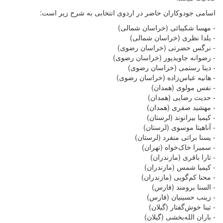
اسامی جودوکاران حاضر در اردوی انتخابی به شرح زیر است:
- مهسا شکیبائی (خراسان شمالی)
- یلدا نظری (خراسان شمالی)
- نرگس حضرتی (خراسان رضوی)
- رضوانه جاویدپور (خراسان رضوی)
- دینا رستمی (خراسان رضوی)
- هانیه عباس‌زاده (خراسان رضوی)
- نفس مولوی (همدان)
- حدیث رضایی (همدان)
- مهشید صفری (همدان)
- کیمیا بیرانوند (لرستان)
- آناهیتا موسوی (لرستان)
- یسنا براتی منفرد (لرستان)
- سمیرا خاک‌خواه (تهران)
- تارا باقری (مازندران)
- کیمیا شمس (مازندران)
- محنا کم‌گویی (مازندران)
- السنا برومند (فارس)
- زینب حسینیان (فارس)
- تینا خوش‌گفتار (گیلان)
- باران الله‌بخشی (گیلان)