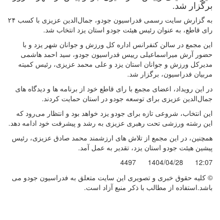
برگزار شد.
به گزارش سایت رسمی فدراسیون جودو، جمال‌الدین عزیزی با کسب ۲۴
رای قاطع، به عنوان رئیس هیئت جودو استان یزد انتخاب شد.
این مجمع در سالن کنفرانس اداره کل ورزش و جوانان شهر یزد و با
حضور آرش میراسماعیلی رییس فدراسیون جودو، سید احمد هاشمی
مدیرکل ورزش و جوانان استان یزد و علی محمد عزیزی، رئیس کمیته
مربیان فدراسیون، برگزار شد.
در این رویداد، اعضای مجمع با رای قاطع خود از برنامه ها و دیدگاه های
جمال‌الدین عزیزی برای توسعه جودو در استان حمایت کردند.
این انتخاب، شروعی تازه برای جودو یزد خواهد بود و انتظار می‌رود که
این رشته ورزشی تحت رهبری عزیزی به رشد و پیشرفت خود ادامه دهد.
همچنین، در این مجمع از تلاش های ارزشمند محمد صادق عزیزی، رئیس
پیشین هیئت جودو استان یزد، تقدیر به عمل آمد.
4497
1404/04/28
12:07
© کليه حقوق خبری و تصويری اين سايت متعلق به فدراسیون جودو می
باشد.استفاده از مطالب با ذكر منبع آزاد است.