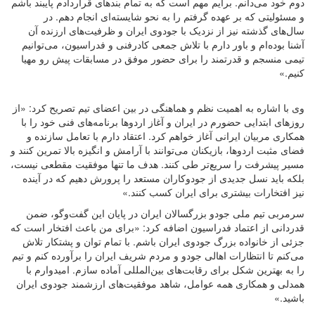
دوم خود می‌دانم. برایم مهم است که به تمام بندهای قراردادم پایبند باشم
و مسئولیتی که بر عهده گرفتم را به نحو شایسته‌ای انجام دهم. در
سال‌های گذشته نیز از نزدیک با جودوی ایران و ظرفیت‌های ارزنده آن
آشنا بوده‌ام و باور دارم با تلاش جمعی کادرفنی و فدراسیون، می‌توانیم
تیمی منسجم و قدرتمند را برای حضور موفق در مسابقات پیش رو مهیا
کنیم.»
وی با اشاره به اهمیت نظم و هماهنگی در بین اعضای تیم تصریح کرد: «از
روزهای ابتدایی حضورم در ایران و آغاز اردوها برنامه‌های فنی خود را با
همکاری مربیان ایرانی آغاز خواهم کرد. اعتقاد دارم با تعامل سازنده و
فضای مثبت اردوها، بازیکنان می‌توانند با آرامش و انگیزه بالا تمرین کنند و
مسیر پیشرفت را سریع‌تر طی کنند. هدف ما تنها موفقیت‌ مقطعی نیست،
بلکه باید نسل جدیدی از جودوکاران مستعد را پرورش دهیم که در آینده
نیز افتخارات بیشتری برای ایران کسب کنند.»
سرمربی تیم ملی جودو بزرگسالان ایران در پایان این گفت‌وگو، ضمن
قدردانی از اعتماد فدراسیون اضافه کرد: «برای من باعث افتخار است که
جزئی از خانواده بزرگ جودوی ایران باشم. با تمام توان و پشتکار تلاش
می‌کنم تا انتظارات اهالی جودو و مردم شریف ایران را برآورده کنم و تیم
را به بهترین شکل برای رقابت‌های بین‌المللی آماده سازم. امیدوارم با
همدلی و همکاری همه عوامل، شاهد موفقیت‌های ارزشمند جودوی ایران
باشید.»