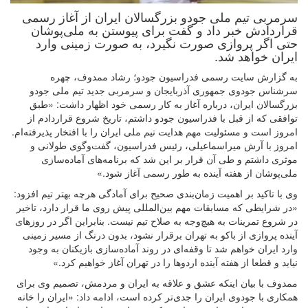
سرمربی تیم ملی جودو بزرگسالان ایران از آغاز رسمی
قراردادش خبر داد و گفت برای پیوستن به ملی‌پوشان
حتی اگر پروازی صورت نگیرد، به صورت زمینی وارد
ایران خواهد شد.
به گزارش سایت رسمی فدراسیون جودو؛ رشاد ممدوف، چهره
سرشناس جودوی جمهوری آذربایجان و سرمربی جدید تیم ملی جودو
بزرگسالان ایران، درباره آغاز به کار رسمی خود اظهار داشت: «طبق
توافقی که از قبل با فدراسیون جودو داشتم، تاریخ شروع قراردادم از
امروز است و مسئولیت مهم هدایت تیم ملی ایران را با افتخار پذیرفته‌ام.
امروز با آرش میراسماعیلی، رئیس فدراسیون، گفت‌وگوی طولانی و
موثری داشتم و طی آن قرار بر این شد که برنامه‌های آماده‌سازی
ملی‌پوشان از هفته آینده به طور رسمی آغاز شود.»
وی با تاکید بر اهمیت زمان‌بندی صحیح برای آمادگی هرچه بهتر تیم افزود:
«در شرایطی که مسابقات مهم بین‌المللی پیش روی ما قرار دارد، تاخیر
در شروع تمرینات به هیچ‌وجه به صلاح تیم نیست. بنابراین اگر در روزهای
آینده پروازی از باکو به تهران برقرار نشود، بدون درنگ از مسیر زمینی
وارد ایران خواهم شد تا وقفه‌ای در روند آماده‌سازی بازیکنان به وجود
نیاید و قطعا از هفته آینده اردوها را در تهران آغاز خواهیم کرد.»
ممدوف با بیان اینکه عشق و علاقه به ایران و مردمش، تصمیم وی برای
همکاری با جودوی ایران را جدی‌تر کرده است، ادامه داد: «ایران را خانه