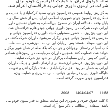
ساله جودوی ایران، با حمایت فدراسیون جودو برای
شرکت در آزمون داوری جهانی به قزاقستان اعزام شد.
به گزارش روابط عمومی فدراسیون جودو، سعید کرکه‌آبادی با حمایت و
همکاری فدراسیون جودو جمهوری اسلامی ایران، پس از شش سال و با
پایان وقفه ناعادلانه ایران در سطوح بین‌المللی، به عنوان نخستین داور
ایرانی جهت شرکت در آزمون داوری جهانی جودو عازم قزاقستان شد.
این دوره پنج‌روزه با حضور مسئولین کمیته داوران فدراسیون جهانی و
مدرسین فدراسیون جهانی جودو برگزار می‌شود. داوران شرکت‌کننده در
این دوره موظف هستند پس از پایان این برنامه آموزشی، در مسابقات
کاپ آسیا در رده‌های نوجوانان و جوانان که بلافاصله در همان شهر برگزار
خواهد شد، قضاوت کنند. همچنین داوران می‌بایست در آزمون‌های شفاهی
و کتبی که پس از این مسابقات برگزار می‌شود نیز شرکت نمایند.
این دوره پنج‌روزه فرصتی ارزشمند برای ارتقای دانش و جایگاه داوران
ایرانی به شمار می‌رود. اعزام کرکه‌آبادی با هدف بازگرداندن و تقویت
جایگاه داوری ایران در میادین جهانی، با برنامه‌ریزی و حمایت ویژه
فدراسیون جودو صورت گرفته است.
3908
1404/04/07
11:58
© کليه حقوق خبری و تصويری اين سايت متعلق به فدراسیون جودو می
باشد.استفاده از مطالب با ذكر منبع آزاد است.