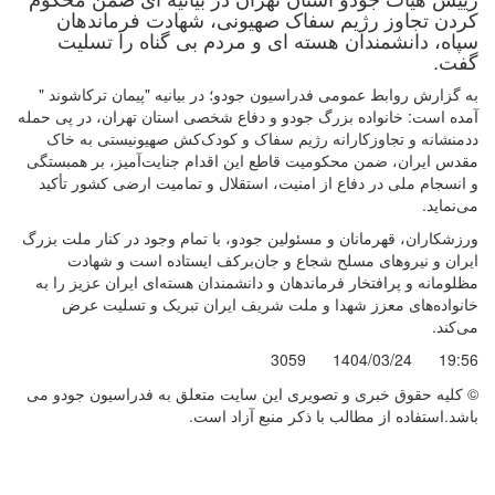
کردن تجاوز رژیم سفاک صهیونی، شهادت فرماندهان
سپاه، دانشمندان هسته ای و مردم بی گناه را تسلیت
گفت.
به گزارش روابط عمومی فدراسیون جودو؛ در بیانیه "پیمان ترکاشوند "
آمده است: خانواده بزرگ جودو و دفاع شخصی استان تهران، در پی حمله
ددمنشانه و تجاوزکارانه رژیم سفاک و کودک‌کش صهیونیستی به خاک
مقدس ایران، ضمن محکومیت قاطع این اقدام جنایت‌آمیز، بر همبستگی
و انسجام ملی در دفاع از امنیت، استقلال و تمامیت ارضی کشور تأکید
می‌نماید.
ورزشکاران، قهرمانان و مسئولین جودو، با تمام وجود در کنار ملت بزرگ
ایران و نیروهای مسلح شجاع و جان‌برکف ایستاده‌ است و شهادت
مظلومانه و پرافتخار فرماندهان و دانشمندان هسته‌ای ایران عزیز را به
خانواده‌های معزز شهدا و ملت شریف ایران تبریک و تسلیت عرض
می‌کند.
3059
1404/03/24
19:56
© کليه حقوق خبری و تصويری اين سايت متعلق به فدراسیون جودو می
باشد.استفاده از مطالب با ذكر منبع آزاد است.