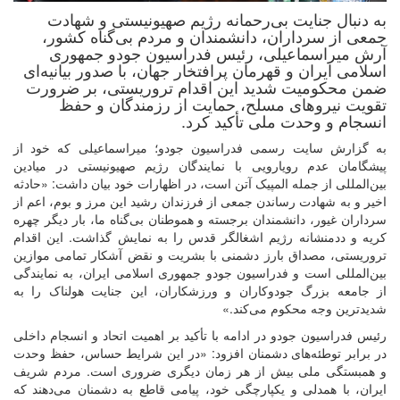
به دنبال جنایت بی‌رحمانه رژیم صهیونیستی و شهادت
جمعی از سرداران، دانشمندان و مردم بی‌گناه کشور،
آرش میراسماعیلی، رئیس فدراسیون جودو جمهوری
اسلامی ایران و قهرمان پرافتخار جهان، با صدور بیانیه‌ای
ضمن محکومیت شدید این اقدام تروریستی، بر ضرورت
تقویت نیروهای مسلح، حمایت از رزمندگان و حفظ
انسجام و وحدت ملی تأکید کرد.
به گزارش سایت رسمی فدراسیون جودو؛ میراسماعیلی که خود از
پیشگامان عدم رویارویی با نمایندگان رژیم صهیونیستی در میادین
بین‌المللی از جمله المپیک آتن است، در اظهارات خود بیان داشت: «حادثه
اخیر و به شهادت رساندن جمعی از فرزندان رشید این مرز و بوم، اعم از
سرداران غیور، دانشمندان برجسته و هموطنان بی‌گناه ما، بار دیگر چهره
کریه و ددمنشانه رژیم اشغالگر قدس را به نمایش گذاشت. این اقدام
تروریستی، مصداق بارز دشمنی با بشریت و نقض آشکار تمامی موازین
بین‌المللی است و فدراسیون جودو جمهوری اسلامی ایران، به نمایندگی
از جامعه بزرگ جودوکاران و ورزشکاران، این جنایت هولناک را به
شدیدترین وجه محکوم می‌کند.»
رئیس فدراسیون جودو در ادامه با تأکید بر اهمیت اتحاد و انسجام داخلی
در برابر توطئه‌های دشمنان افزود: «در این شرایط حساس، حفظ وحدت
و همبستگی ملی بیش از هر زمان دیگری ضروری است. مردم شریف
ایران، با همدلی و یکپارچگی خود، پیامی قاطع به دشمنان می‌دهند که