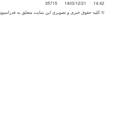
35715
1403/12/21
14:42
© کليه حقوق خبری و تصويری اين سايت متعلق به فدراسیون ج