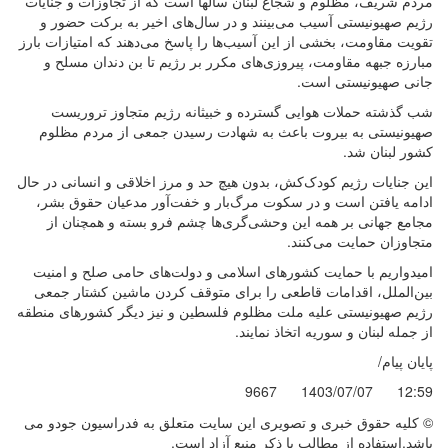
مردم شریف، مظلوم و شجاع لبنان سالها است که از تجاوزات و جنایات
رژیم صهیونیستی آسیب می‌بینند و در سال‌های اخیر به برکت حضور و
تقویت مقاومت، بخشی از این آسیب‌ها را پاسخ می‌دهند که امتیازات بارز
مبارزه جبهه مقاومت، پیروزی‌های مکرر بر رژیم تا بن دندان مسلح و
جانی صهیونیستی است.
شب گذشته حملات هوایی گسترده و خبیثانه رژیم متجاوز تروریست
صهیونیستی به بیروت باعث به شهادت رسیدن جمعی از مردم مظلوم
کشور لبنان شد.
این جنایات رژیم کودک‌کش، بدون هیچ حد و مرز اخلاقی و انسانی در حال
ادامه یافتن است و در سکوت مرگ‌بار و خفت‌آور مدعیان حقوق بشر،
مجامع جهانی بر همه این وحشی‌گری‌ها چشم فرو بسته و همچنان از
متجاوزان حمایت می‌کنند.
امیدواریم با حمایت کشورهای اسلامی و دولت‌های حامی صلح و امنیت
بین‌الملل، اقدامات قاطعی را برای متوقف کردن ماشین کشتار جمعی
رژیم صهیونیستی علیه ملت مظلوم فلسطین و نیز دیگر کشورهای منطقه
از جمله لبنان و سوریه اتخاذ نمایند.
پایان پیام/
9667
1403/07/07
12:59
© کليه حقوق خبری و تصويری اين سايت متعلق به فدراسیون جودو می
باشد.استفاده از مطالب با ذكر منبع آزاد است.