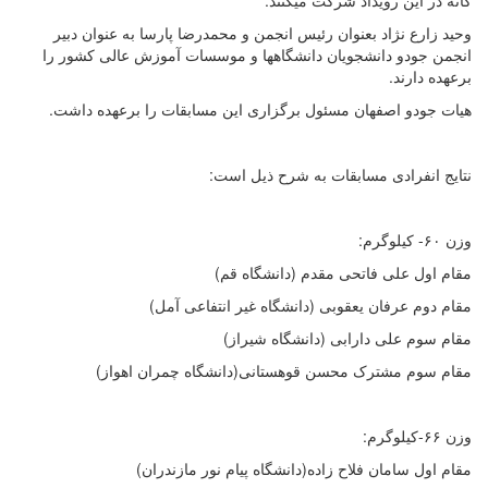
گانه در این رویداد شرکت میکنند.
وحید زارع نژاد بعنوان رئیس انجمن و محمدرضا پارسا به عنوان دبیر
انجمن جودو دانشجویان دانشگاهها و موسسات آموزش عالی کشور را
برعهده دارند.
هیات جودو اصفهان مسئول برگزاری این مسابقات را برعهده داشت.
نتایج انفرادی مسابقات به شرح ذیل است:
وزن ۶۰- کیلوگرم:
مقام اول علی فاتحی مقدم (دانشگاه قم)
مقام دوم عرفان یعقوبی (دانشگاه غیر انتفاعی آمل)
مقام سوم علی دارابی (دانشگاه شیراز)
مقام سوم مشترک محسن قوهستانی(دانشگاه چمران اهواز)
وزن ۶۶-کیلوگرم:
مقام اول سامان فلاح زاده(دانشگاه پیام نور مازندران)