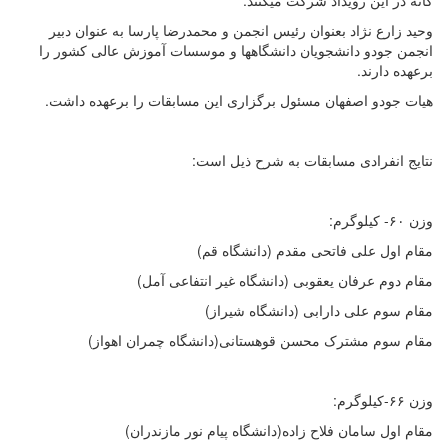
گانه در این رویداد شرکت میکنند.
وحید زارع نژاد بعنوان رئیس انجمن و محمدرضا پارسا به عنوان دبیر
انجمن جودو دانشجویان دانشگاهها و موسسات آموزش عالی کشور را
برعهده دارند.
هیات جودو اصفهان مسئول برگزاری این مسابقات را برعهده داشت.
نتایج انفرادی مسابقات به شرح ذیل است:
وزن ۶۰- کیلوگرم:
مقام اول علی فاتحی مقدم (دانشگاه قم)
مقام دوم عرفان یعقوبی (دانشگاه غیر انتفاعی آمل)
مقام سوم علی دارابی (دانشگاه شیراز)
مقام سوم مشترک محسن قوهستانی(دانشگاه چمران اهواز)
وزن ۶۶-کیلوگرم:
مقام اول سامان فلاح زاده(دانشگاه پیام نور مازندران)