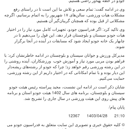
جودو در خطه پهناور راضی هستیم.
وی در ادامه گفت: تمام سعی و تلاش ما این است تا در راستای رفع
مشکلات هیات ورزشی، سالن‌های ۱۷ شهریور را به اتمام برسانیم، اگرچه
مشکلاتی از قبل بوده که همچنان گریبان‌گیر آن هستیم.
وی تاکید کرد: اگر فدراسیون جودو، تجهیزات کامل مورد نیاز را در اختیار
هیات جودو سیستان و بلوچستان قرار دهد، این قول را می‌دهیم تا در
چابهار یک خانه جودو ایجاد شود که مسابقات در آینده در آنجا برگزار
شوند.
مدیرکل ورزش و جوانان سیستان و بلوچستان در ادامه خاطرنشان کرد: با
فراهم بودن مربی مورد نیاز و آموزش خوب ورزشکاران، آینده روشنی را
در این رشته ورزشی رقم خواهد زد؛ چرا که جودو از رشته‌های ریشه‌دار
این دیار بوده و با تمام امکاناتی که در اختیار داریم از این رشته ورزشی،
حمایت می‌کنیم.
شایان ذکر است در ادامه این نشست، مجید پیراسته رئیس هیئت جودو
سیستان و بلوچستان، برنامه های سال 1402 هیئت جودو استان و برنامه
های پیش روی این هیئت ورزشی در سال جاری را تشریح شد.
پایان پیام/
12367
1403/04/28
21:10
© کليه حقوق خبری و تصويری اين سايت متعلق به فدراسیون جودو می