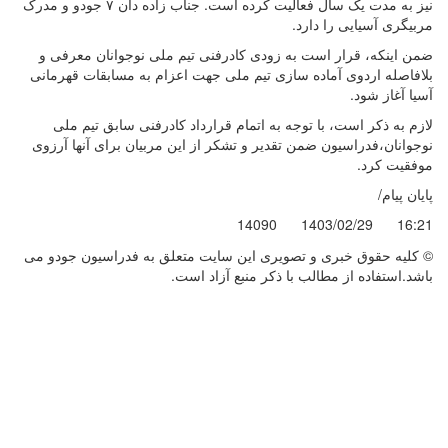
نیز به مدت یک سال فعالیت کرده است. جناب زاده دان ۷ جودو و مدرک
مربیگری آسیایی را دارد.
ضمن اینکه، قرار است به زودی کادرفنی تیم ملی نوجوانان معرفی و
بلافاصله اردوی آماده سازی تیم ملی جهت اعزام به مسابقات قهرمانی
آسیا آغاز شود.
لازم به ذکر است، با توجه به اتمام قرارداد کادرفنی سابق تیم ملی
نوجوانان،فدراسیون ضمن تقدیر و تشکر از این مربیان برای آنها آرزوی
موفقیت کرد.
پایان پیام/
14090
1403/02/29
16:21
© کليه حقوق خبری و تصويری اين سايت متعلق به فدراسیون جودو می
باشد.استفاده از مطالب با ذكر منبع آزاد است.