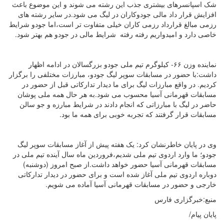
شک اسپانسرهای بیشتری جذب این رشته می شوند و این موضوع باعث
افزایش قرار داد مالی جودوکاران در لیگ می شود.در سایر رشته های
رزمی مبالغ قرارداد رزمی کاران خیلی متفاوت تر است،اما جودو شرایط
خاصی دارد و امیدواریم رفته رفته شرایط مالی در جودو هم بهتر شود.
نماینده وزن ۶۶- کیلوگرم تیم ملی جودو بزرگسالان در ادامه اظهار
داشت:با حضور در مسابقات سوپر لیگ جودو، مبارزات مختلفی را برگزار
کردیم. در واقع مبارزات لیگ برای ما دیدار تدارکاتی قبل از حضور در
مسابقات قهرمانی آسیا محسوب می شود.به هر حال همه ملی پوشان
حاضر در لیگ با مبارزاتی که انجام دادند در شرایط مبارزه و جو سالن
مسابقات قرار گرفتند که تجربه خوبی برای همه ما بود.
وی در پایان خاطرنشان کرد: یک هفته پیش از آغاز مسابقات سوپر لیگ
جودو؛ ما وارد اردوی تیم ملی شدیم،فروردین ماه سال آینده تیم ملی در
مسابقات قهرمانی آسیا حضور خواهد داشت.از صبح امروز (دوشنبه)
دوباره اردوی تیم ملی آغاز شده است و برای حضور در دیدار تدارکاتی
خارجی و حضور در مسابقات قهرمانی آسیا آماده می شویم.
منبع:خبرگزاری فارس
پایان پیام/