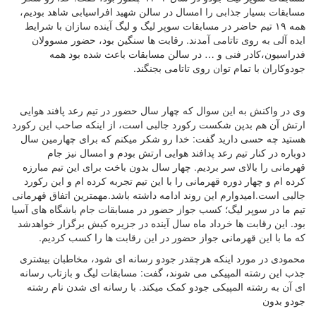
مسابقات بسیار جذابی را امسال در سالن شهید افراسیابی شاهد بودیم،
همه ۱۹ تیم حاضر در مسابقات سوپر لیگ و لیگ آینده سازان با شرایط
ایده آلی به روی تاتامی آمدند. رقابت ها سنگین بود، حضور مسوولان
فدراسیون،کادر فنی و … در سالن مسابقات باعث شده بود همه
جودوکاران با تمام توان روی تاتامی بجنگند.
وی در واکنش به این سوال که چهار سال حضور در تیم رعد پافند هوایی
ارتش آن هم بدپن شکست رکورد جالبی است، از اینکه صاحب این رکورد
هستید چه حسی دارید گفت: خدا رو شکر میکنم که برای چهارمین سال
دوباره در کنار تیم رعد پدافند هوایی ارتش بودم و امسال نیز جام
قهرمانی را بالای سر بردیم. چهار سال بدون باخت برای این تیم مبارزه
کرده ام و چهار دوره قهرمانی را با این تیم تجربه کرده ام و این رکورد
جالبی است.امیدوارم این روند ادامه داشته باشد.مهمترین اتفاق قهرمانی
تیم ما در سوپر لیگ؛ کسب جواز حضور در مسابقات جام باشگاه های آسیا
بود. این رقابت ها خرداد ماه سال آینده در جزیره کیش برگزار خواهدشد
که ما با این قهرمانی جواز حضور در این رقابت ها را کسب کردیم.
محمودی در مورد اینکه هرچقدر جودو رسانه ای شود، مخاطبان بیشتری
جذب این رشته المپیکی می شوند، گفت: مسابقات لیگ و بازتاب رسانه
ای آن به رشته المپیکی جودو کمک میکند. با رسانه ای شدن نام رشته
جودو بدون