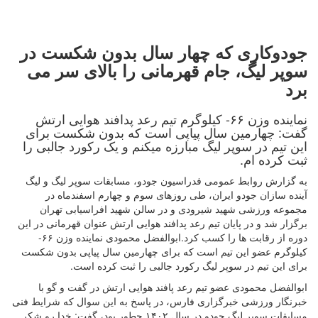
جودوکاری که چهار سال بدون شکست در
سوپر لیگ، جام قهرمانی را بالای سر می
برد
نماینده وزن ۶۶- کیلوگرم تیم رعد پدافند هوایی ارتش
گفت: چهارمین سال پیاپی است که بدون شکست برای
این تیم در سوپر لیگ مبارزه میکنم و یک رکورد جالبی را
ثبت کرده ام.
به گزارش روابط عمومی فدراسیون جودو، مسابقات سوپر لیگ و لیگ
آینده سازان جودو ایران، طی روزهای سوم و چهارم اسفندماه در
مجموعه ورزشی شهید شیرودی و در سالن شهید افراسیابی تهران
برگزار شد و در پایان تیم رعد پدافند هوایی ارتش عنوان قهرمانی در این
دوره از رقابت ها را کسب کرد.ابوالفضل محمودی نماینده وزن ۶۶-
کیلوگرم عضو این تیم است که برای چهارمین سال پیاپی بدون شکست
برای این تیم در سوپر لیگ رکورد جالبی را ثبت کرده است.
ابوالفضل محمودی عضو تیم رعد پافند هوایی ارتش در گفت و گو با
خبرنگار ورزشی خبرگزاری فارس، در پاسخ به این سوال که شرایط فنی
مسابقات سوپر لیگ جودو در سال ۱۴۰۲ چطور بود، گفت: خدا رو شکر