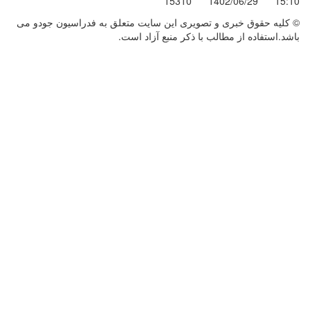
15310
1402/06/29
15:10
© کليه حقوق خبری و تصويری اين سايت متعلق به فدراسیون جودو می
باشد.استفاده از مطالب با ذكر منبع آزاد است.